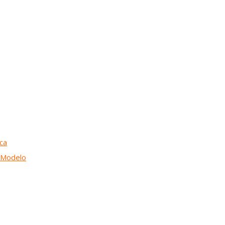
ica
o Modelo