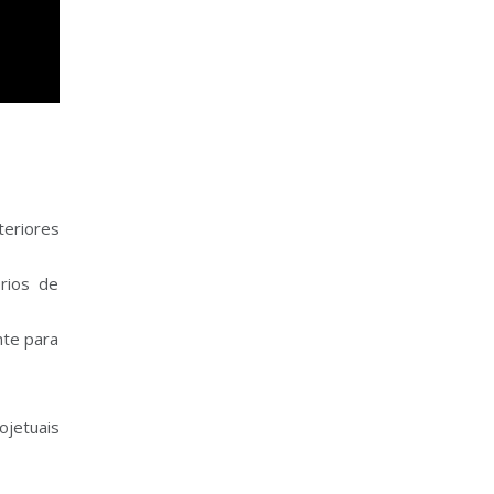
teriores
órios de
nte para
ojetuais