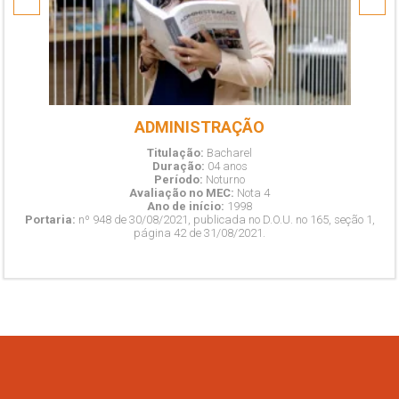
ADMINISTRAÇÃO
Titulação:
Bacharel
Duração:
04 anos
Período:
Noturno
Avaliação no MEC:
Nota 4
Ano de início:
1998
Portaria:
nº 948 de 30/08/2021, publicada no D.O.U. no 165, seção 1,
página 42 de 31/08/2021.