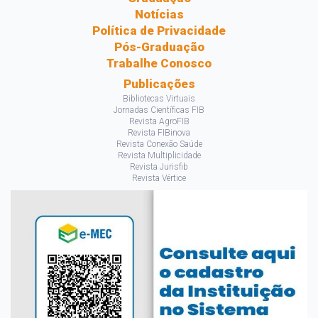
Notícias
Política de Privacidade
Pós-Graduação
Trabalhe Conosco
Publicações
Bibliotecas Virtuais
Jornadas Científicas FIB
Revista AgroFIB
Revista FIBinova
Revista Conexão Saúde
Revista Multiplicidade
Revista Jurisfib
Revista Vértice