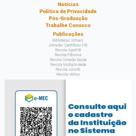
Notícias
Política de Privacidade
Pós-Graduação
Trabalhe Conosco
Publicações
Bibliotecas Virtuais
Jornadas Científicas FIB
Revista AgroFIB
Revista FIBinova
Revista Conexão Saúde
Revista Multiplicidade
Revista Jurisfib
Revista Vértice