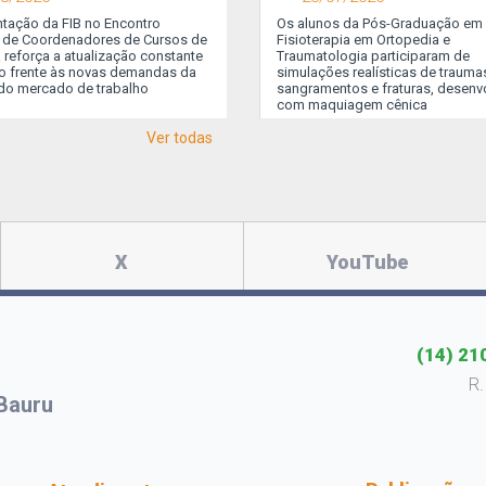
tação da FIB no Encontro
Faculdades Integradas de Bauru (FIB)
03/08/2026 Ver essa foto no Instagra
Os alunos da Pós-Graduação em
 de Coordenadores de Cursos de
ão com vagas abertas para pacientes-
Um post compartilhado por...
Fisioterapia em Ortopedia e
 reforça a atualização constante
elo interessados em realizar o
Traumatologia participaram de
o frente às novas demandas da
cedimento de...
simulações realísticas de trauma
do mercado de trabalho
sangramentos e fraturas, desenv
com maquiagem cênica
Ver todas
X
YouTube
(14) 21
R.
Bauru