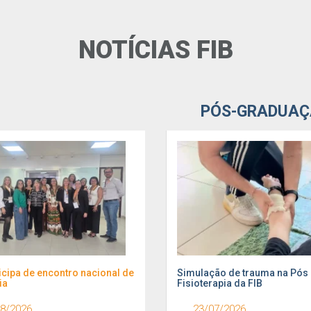
NOTÍCIAS FIB
PÓS-GRADUAÇ
ticipa de encontro nacional de
 abre vagas para pacientes
Volta às aulas na FIB: o 2º semest
Simulação de trauma na Pós
ia
delo em microagulhamento
letivo começou
Fisioterapia da FIB
8/2026
08/04/2026
03/08/2026
23/07/2026