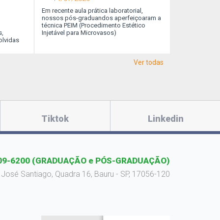
m
Inspirada no pioneirismo e no legado da
Em recente aula prática laboratorial,
05/08/2026 Ingressa
O Prof. Adgildo
família Ranieri, a FIB há quase 30 anos
nossos pós-graduandos aperfeiçoaram a
um passo important
compartilham 
forma profissionais de destaque,
técnica PEIM (Procedimento Estético
da carreira, mas a 
fundamentais 
s,
impulsiona grandes sonhos e contribui
Injetável para Microvasos)
também depende...
ajudar a conte
olvidas
ativamente para o crescimento de Bauru
chegada do at
Ver todas
Tiktok
Linkedin
09-6200
(GRADUAÇÃO e PÓS-GRADUAÇÃO)
 José Santiago, Quadra 16, Bauru - SP, 17056-120