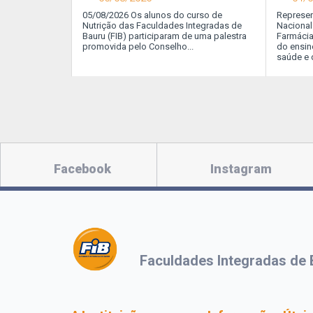
rito
05/08/2026 Os alunos do curso de
Na aula prática da nossa Pós-Graduação
Represen
As 
 áreas do
Nutrição das Faculdades Integradas de
em Fisioterapia Traumato-Ortopédica, os
Nacional
est
o estudante
Bauru (FIB) participaram de uma palestra
alunos dominam as manobras de
Farmácia
mod
des no
promovida pelo Conselho...
emergência, garantindo que o
do ensin
pro
om visão
conhecimento técnico se transforme em
saúde e 
jetos de alto
ação imediata e eficaz
Facebook
Instagram
Faculdades Integradas de 