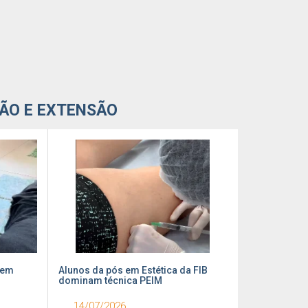
ÃO E EXTENSÃO
re
 em
Parabéns, Bauru: quase 30 anos
Alunos da pós em Estética da FIB
Como encontrar 
Como conter
transformando nossa história
dominam técnica PEIM
estágio pelo site 
do socorro 
01/08/2026
14/07/2026
31/07/2026
08/07/20