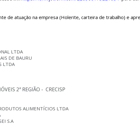
nte de atuação na empresa (Holerite, carteira de trabalho) e apr
ONAL LTDA
NAIS DE BAURU
S LTDA
VEIS 2ª REGIÃO - CRECISP
PRODUTOS ALIMENTÍCIOS LTDA
A
EI S.A