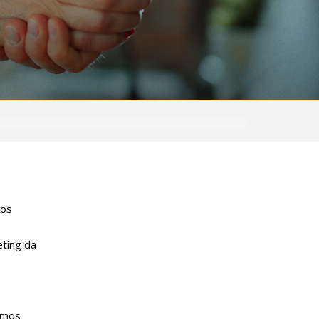
aos
ting da
rmos