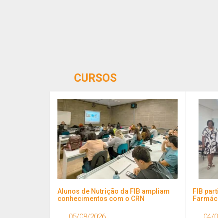
CURSOS
como a FIB
Alunos de Nutrição da FIB ampliam
Habilidade que salva vidas: manobra
FIB par
FIB
es
conhecimentos com o CRN
de desengasgo infantil...
Farmác
mo
05/08/2026
11/04/2026
04/0