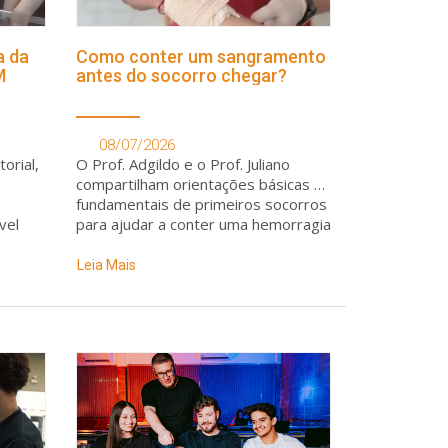
a da
Como conter um sangramento
M
antes do socorro chegar?
08/07/2026
orial,
O Prof. Adgildo e o Prof. Juliano
compartilham orientações básicas e
fundamentais de primeiros socorros
vel
para ajudar a conter uma hemorragia
até a chegada do atendimento
especializado
Leia Mais