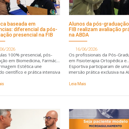
ica baseada em
Alunos da pós-graduação
ncias: diferencial da pós-
FIB realizam avaliação pr
ação presencial na FIB
na ABDA
06/2026
16/06/2026
as 100% presencial, pós-
Os profissionais da Pós-Grad
ção em Biomedicina, Farmácia
em Fisioterapia Ortopédica e
rmagem Estética une
Esportiva participaram de um
o científico e prática intensiva
imersão prática exclusiva na 
e capacitar a dominar o
conduzindo a avaliação de pré
nio clínico e realizar
temporada do elenco de polo
ais
Leia Mais
imentos com total segurança
aquático