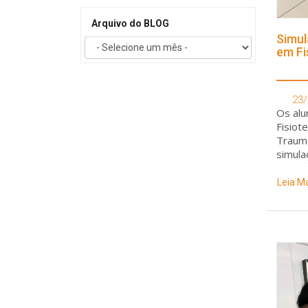
Arquivo do BLOG
Simul
em Fi
23/
Os al
Fisiot
Trauma
simula
sangra
desen
Leia M
cênica