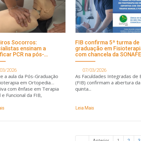
iros Socorros:
FIB confirma 5ª turma de
ialistas ensinam a
graduação em Fisioterapi
ificar PCR na pós-
com chancela da SONAF
ação da FIB
03/2026
07/03/2026
e a aula da Pós-Graduação
As Faculdades Integradas de 
ioterapia em Ortopedia
(FIB) confirmam a abertura da
iva com ênfase em Terapia
quinta...
 e Funcional da FIB,
mos especialistas em
ros socorros para ensinar o
ais
Leia Mais
olo essencial de identificação
s
Anterior
1
2
3