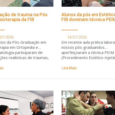
ação de trauma na Pós
Alunos da pós em Estétic
sioterapia da FIB
FIB dominam técnica PEI
07/2026
14/07/2026
unos da Pós-Graduação em
Em recente aula prática laborat
erapia em Ortopedia e
nossos pós-graduandos
tologia participaram de
aperfeiçoaram a técnica PEIM
ções realísticas de traumas,
(Procedimento Estético Injetá
mentos e fraturas,
para Microvasos)
volvidas com maquiagem
ais
Leia Mais