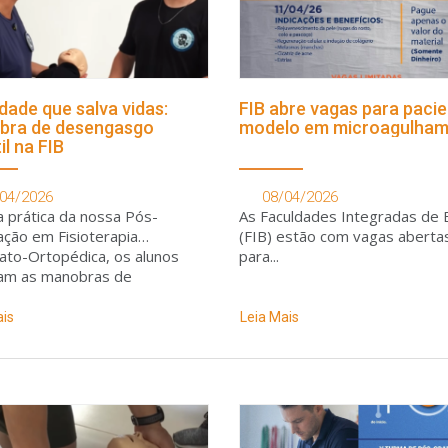
idade que salva vidas:
FIB abre vagas para paci
bra de desengasgo
modelo em microagulha
il na FIB
04/2026
08/04/2026
a prática da nossa Pós-
As Faculdades Integradas de 
ção em Fisioterapia
(FIB) estão com vagas aberta
to-Ortopédica, os alunos
para...
am as manobras de
ncia, garantindo que o
imento técnico se transforme
ais
Leia Mais
o imediata e eficaz