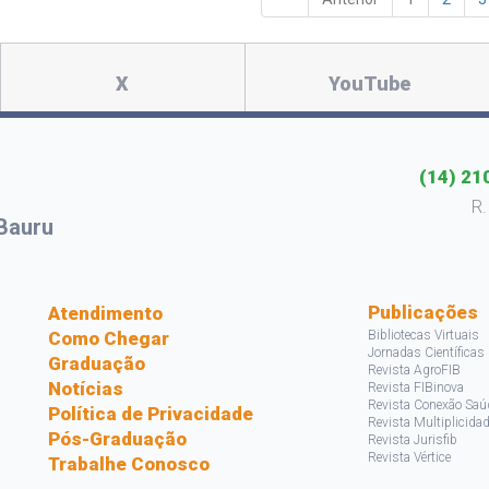
X
YouTube
(14) 21
R.
Bauru
s
Publicações
Atendimento
Como Chegar
Bibliotecas Virtuais
Jornadas Científicas
Graduação
Revista AgroFIB
Notícias
Revista FIBinova
Revista Conexão Saú
Política de Privacidade
Revista Multiplicida
Pós-Graduação
Revista Jurisfib
Revista Vértice
Trabalhe Conosco