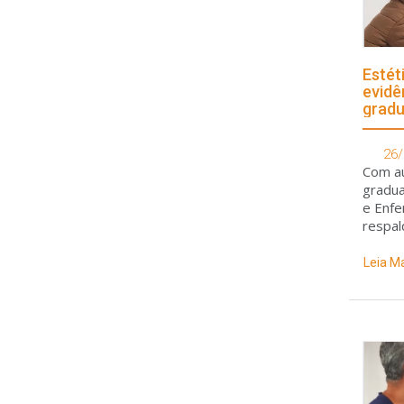
Estét
evidê
gradu
26/
Com aul
gradua
e Enfe
respald
para t
raciocí
Leia M
proced