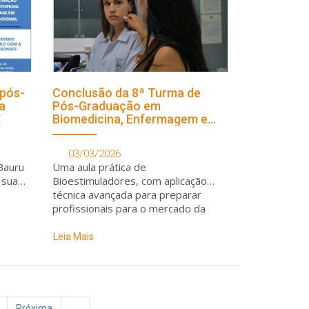
 pós-
Conclusão da 8ª Turma de
a
Pós-Graduação em
E
Biomedicina, Enfermagem e
Farmácia Estética
03/03/2026
Bauru
Uma aula prática de
 sua
Bioestimuladores, com aplicação
técnica avançada para preparar
profissionais para o mercado da
estética e saúde
Leia Mais
Próxima