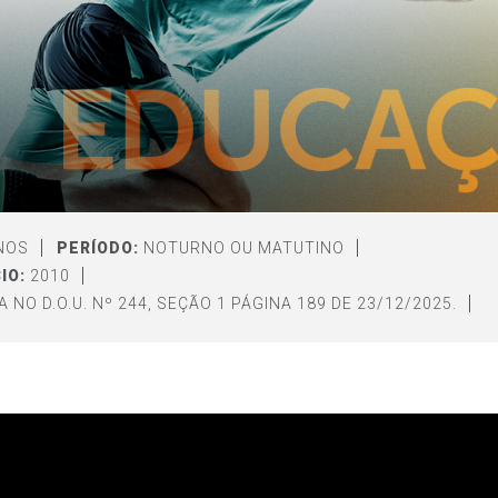
NOS
PERÍODO:
NOTURNO OU MATUTINO
IO:
2010
 NO D.O.U. Nº 244, SEÇÃO 1 PÁGINA 189 DE 23/12/2025.