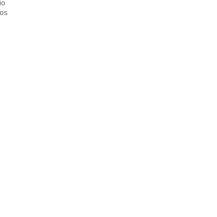
io
 os