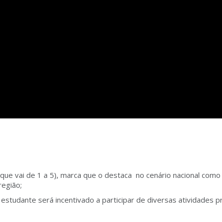
ue vai de 1 a 5), marca que o destaca no cenário nacional com
região;
 estudante será incentivado a participar de diversas atividades p