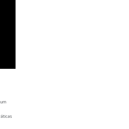
o um
ráticas