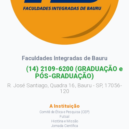
Faculdades Integradas de Bauru
(14) 2109-6200
(GRADUAÇÃO e
PÓS-GRADUAÇÃO)
R. José Santiago, Quadra 16, Bauru - SP, 17056-
120
A Instituição
Comitê de Ética e Pesquisa (CEP)
Futsal
História e Missão
Jornada Científica