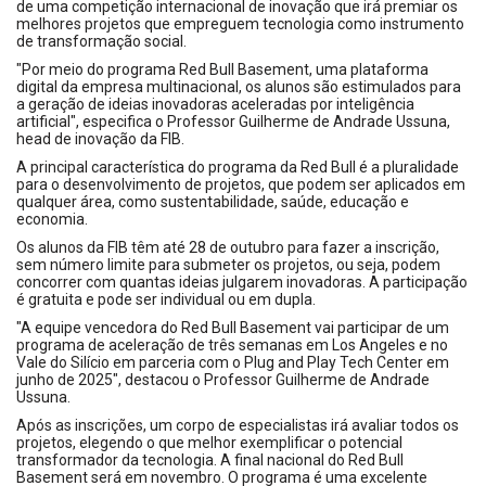
de uma competição internacional de inovação que irá premiar os
melhores projetos que empreguem tecnologia como instrumento
de transformação social.
"Por meio do programa Red Bull Basement, uma plataforma
digital da empresa multinacional, os alunos são estimulados para
a geração de ideias inovadoras aceleradas por inteligência
artificial", especifica o Professor Guilherme de Andrade Ussuna,
head de inovação da FIB.
A principal característica do programa da Red Bull é a pluralidade
para o desenvolvimento de projetos, que podem ser aplicados em
qualquer área, como sustentabilidade, saúde, educação e
economia.
Os alunos da FIB têm até 28 de outubro para fazer a inscrição,
sem número limite para submeter os projetos, ou seja, podem
concorrer com quantas ideias julgarem inovadoras. A participação
é gratuita e pode ser individual ou em dupla.
"A equipe vencedora do Red Bull Basement vai participar de um
programa de aceleração de três semanas em Los Angeles e no
Vale do Silício em parceria com o Plug and Play Tech Center em
junho de 2025", destacou o Professor Guilherme de Andrade
Ussuna.
Após as inscrições, um corpo de especialistas irá avaliar todos os
projetos, elegendo o que melhor exemplificar o potencial
transformador da tecnologia. A final nacional do Red Bull
Basement será em novembro. O programa é uma excelente