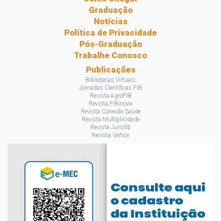
Graduação
Notícias
Política de Privacidade
Pós-Graduação
Trabalhe Conosco
Publicações
Bibliotecas Virtuais
Jornadas Científicas FIB
Revista AgroFIB
Revista FIBinova
Revista Conexão Saúde
Revista Multiplicidade
Revista Jurisfib
Revista Vértice