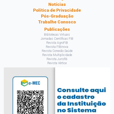
Notícias
Política de Privacidade
Pós-Graduação
Trabalhe Conosco
Publicações
Bibliotecas Virtuais
Jornadas Científicas FIB
Revista AgroFIB
Revista FIBinova
Revista Conexão Saúde
Revista Multiplicidade
Revista Jurisfib
Revista Vértice