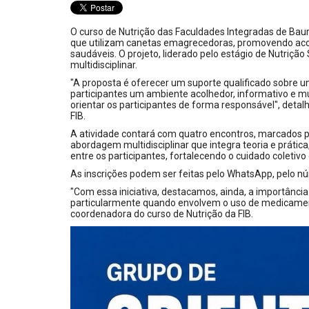
O curso de Nutrição das Faculdades Integradas de Bau
que utilizam canetas emagrecedoras, promovendo acom
saudáveis. O projeto, liderado pelo estágio de Nutriç
multidisciplinar.
"A proposta é oferecer um suporte qualificado sobre u
participantes um ambiente acolhedor, informativo e mul
orientar os participantes de forma responsável", detal
FIB.
A atividade contará com quatro encontros, marcados pa
abordagem multidisciplinar que integra teoria e práti
entre os participantes, fortalecendo o cuidado coletiv
As inscrições podem ser feitas pelo WhatsApp, pelo n
"Com essa iniciativa, destacamos, ainda, a importân
particularmente quando envolvem o uso de medicamento
coordenadora do curso de Nutrição da FIB.