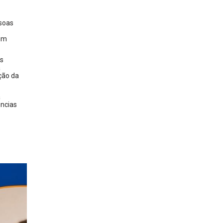
ssoas
gem
os
a
ção da
a
ências