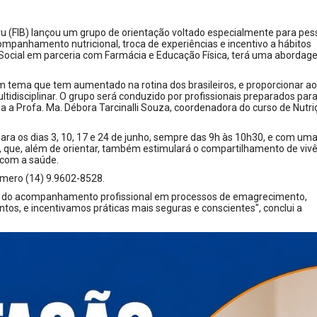
ru (FIB) lançou um grupo de orientação voltado especialmente para pe
panhamento nutricional, troca de experiências e incentivo a hábitos
ão Social em parceria com Farmácia e Educação Física, terá uma aborda
m tema que tem aumentado na rotina dos brasileiros, e proporcionar a
tidisciplinar. O grupo será conduzido por profissionais preparados par
ha a Profa. Ma. Débora Tarcinalli Souza, coordenadora do curso de Nutri
ra os dias 3, 10, 17 e 24 de junho, sempre das 9h às 10h30, e com um
ca, que, além de orientar, também estimulará o compartilhamento de viv
o com a saúde.
úmero (14) 9.9602-8528.
cia do acompanhamento profissional em processos de emagrecimento,
s, e incentivamos práticas mais seguras e conscientes", conclui a