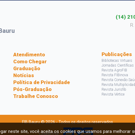
(14) 21
R.
Bauru
s
Publicações
Atendimento
Como Chegar
Bibliotecas Virtuais
Jornadas Científicas
Graduação
Revista AgroFIB
Notícias
Revista FIBinova
Revista Conexão Saú
Política de Privacidade
Revista Multiplicida
Pós-Graduação
Revista Jurisfib
Revista Vértice
Trabalhe Conosco
FIB Bauru © 2026 - Todos os direitos reservados
gar neste site, você aceita os cookies que usamos para melhorar s
Criado Por: