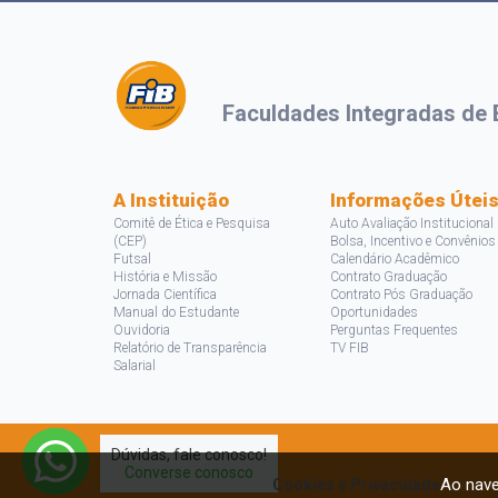
Faculdades Integradas de 
A Instituição
Informações Útei
Comitê de Ética e Pesquisa
Auto Avaliação Institucional
(CEP)
Bolsa, Incentivo e Convênios
Futsal
Calendário Acadêmico
História e Missão
Contrato Graduação
Jornada Científica
Contrato Pós Graduação
Manual do Estudante
Oportunidades
Ouvidoria
Perguntas Frequentes
Relatório de Transparência
TV FIB
Salarial
Dúvidas, fale conosco!
Converse conosco
Ao nave
Cookies e Privacidade