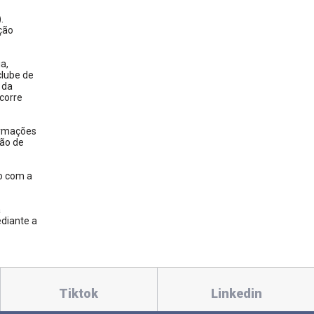
.
ção
a,
clube de
 da
corre
ormações
ção de
ão com a
a
ediante a
Tiktok
Linkedin