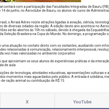
l contará com a participação das Faculdades Integradas de Bauru (FIB)
e 14 de junho, no Aeroclube de Bauru, os alunos do curso de Administra
sil, o Arraiá Aéreo reúne atrações ligadas à aviação, ciência, tecnologi
tes de diversas cidades da região. A edição deste ano acontece no Aero
ões serão abertos às 10h no sábado, devido à chegada da Esquadrilha
 da Seleção Brasileira na Copa do Mundo. No domingo, a programação o
s uma atuação no contato direto com os visitantes, auxiliando com inf
dades relacionadas à comunicação, relacionamento interpessoal, resolu
a vez mais valorizadas no ambiente corporativo.
es que aproximam os seus alunos de experiências práticas e da interaç
la de aula.
ções de tecnologia, atividades educativas, apresentações culturais e 
 dos momentos mais aguardados pelo público. A entrada é solidária, m
 de ração animal ou contribuição de R$ 15.
X
YouTube