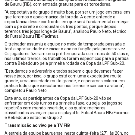
de Bauru (FIB), com entrada gratuita para os torcedores.
"A expectativa do grupo é muito boa, por ser um jogo em casa, em
que teremos o apoio maciço da torcida. A gente entende a
importância desse confronto, em que será fundamental começar
com o pé direito e conquistar os três pontos, porque depois
teremos três jogos longe de Bauru", analisou Paulo Neto, técnico
do Futsal Bauru FIB/Facimus.
O treinador assumiu a equipe no meio da temporada passada e
terá a oportunidade de iniciar o ano na função pela primeira vez.
Os jogadores fizeram uma pré-temporada com mais de 50 dias e,
nos últimos treinos, os trabalhos foram específicos para a partida
contra Bebedouro pela primeira rodada da Copa da LPF Sub-20.
"Estudamos o adversário e todos sabem o que devemos fazer
nesse jogo, por isso, o grupo está com uma expectativa muito
grande, uma ansiedade muito grande, e esperamos colocar em
prática tudo o que executamos nos treinos e sair com a vitória",
completou Paulo Neto.
Este ano, os participantes da Copa da LPF Sub-20 vão se
enfrentar em dois turnos na primeira fase, ou seja, os jogos se
repetirão com mando invertido, e os quatro melhores
classificados avançam para os playoffs. Futsal Bauru FIB/Facimus
e Bebedouro estão no Grupo 2.
Transmissão ao vivo pela TV FIB
A estreia da equipe bauruense, nesta quinta-feira (27), às 20h, no