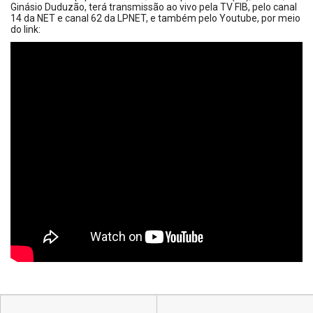
Ginásio Duduzão, terá transmissão ao vivo pela TV FIB, pelo canal
14 da NET e canal 62 da LPNET, e também pelo Youtube, por meio
do link: