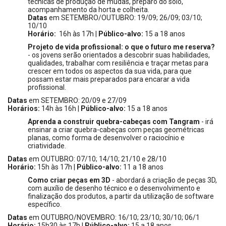
técnicas de produção de mudas, preparo do solo,
acompanhamento da horta e colheita.
Datas
em SETEMBRO/OUTUBRO: 19/09; 26/09; 03/10;
10/10
Horário:
16h às 17h |
Público-alvo:
15 a 18 anos
Projeto de vida profissional: o que o futuro me reserva?
- os jovens serão orientados a descobrir suas habilidades,
qualidades, trabalhar com resiliência e traçar metas para
crescer em todos os aspectos da sua vida, para que
possam estar mais preparados para encarar a vida
profissional.
Datas
em SETEMBRO: 20/09 e 27/09
Horários:
14h às 16h |
Público-alvo:
15 a 18 anos
Aprenda a construir quebra-cabeças com Tangram
- irá
ensinar a criar quebra-cabeças com peças geométricas
planas, como forma de desenvolver o raciocínio e
criatividade.
Datas
em OUTUBRO: 07/10; 14/10; 21/10 e 28/10
Horário:
15h às 17h |
Público-alvo:
11 a 18 anos
Como criar peças em 3D
- abordará a criação de peças 3D,
com auxílio de desenho técnico e o desenvolvimento e
finalização dos produtos, a partir da utilização de software
específico.
Datas
em OUTUBRO/NOVEMBRO: 16/10; 23/10; 30/10; 06/1
Horário:
15h30 às 17h |
Público-alvo:
15 a 18 anos