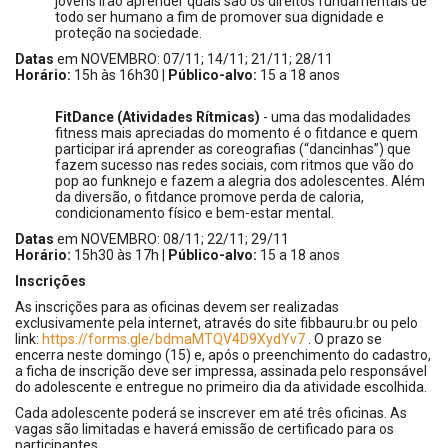
jovens irão aprender quais são os direitos fundamentais de
todo ser humano a fim de promover sua dignidade e
proteção na sociedade.
Datas
em NOVEMBRO: 07/11; 14/11; 21/11; 28/11
Horário:
15h às 16h30 |
Público-alvo:
15 a 18 anos
FitDance (Atividades Rítmicas)
-
uma das modalidades
fitness mais apreciadas do momento é o fitdance e quem
participar irá aprender as coreografias (“dancinhas”) que
fazem sucesso nas redes sociais, com ritmos que vão do
pop ao funknejo e fazem a alegria dos adolescentes. Além
da diversão, o fitdance promove perda de caloria,
condicionamento físico e bem-estar mental.
Datas
em NOVEMBRO: 08/11; 22/11; 29/11
Horário:
15h30 às 17h |
Público-alvo:
15 a 18 anos
Inscrições
As inscrições para as oficinas devem ser realizadas
exclusivamente pela internet, através do site fibbauru.br ou pelo
link:
https://forms.gle/bdmaMTQV4D9XydYv7
. O prazo se
encerra neste domingo (15) e, após o preenchimento do cadastro,
a ficha de inscrição deve ser impressa, assinada pelo responsável
do adolescente e entregue no primeiro dia da atividade escolhida.
Cada adolescente poderá se inscrever em até três oficinas. As
vagas são limitadas e haverá emissão de certificado para os
participantes.