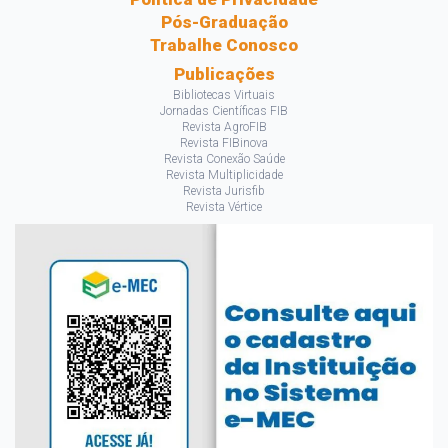
Pós-Graduação
Trabalhe Conosco
Publicações
Bibliotecas Virtuais
Jornadas Científicas FIB
Revista AgroFIB
Revista FIBinova
Revista Conexão Saúde
Revista Multiplicidade
Revista Jurisfib
Revista Vértice