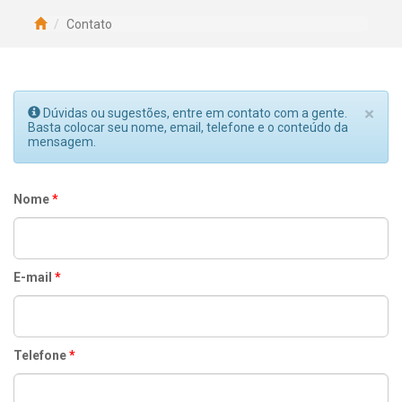
Contato
×
Dúvidas ou sugestões, entre em contato com a gente.
Basta colocar seu nome, email, telefone e o conteúdo da
mensagem.
Nome
*
E-mail
*
Telefone
*