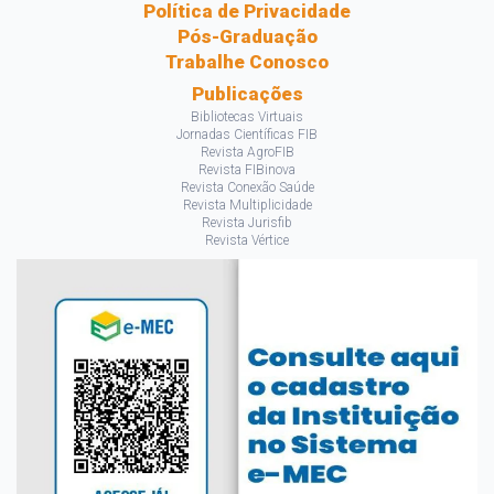
Política de Privacidade
Pós-Graduação
Trabalhe Conosco
Publicações
Bibliotecas Virtuais
Jornadas Científicas FIB
Revista AgroFIB
Revista FIBinova
Revista Conexão Saúde
Revista Multiplicidade
Revista Jurisfib
Revista Vértice