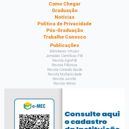
Como Chegar
Graduação
Notícias
Política de Privacidade
Pós-Graduação
Trabalhe Conosco
Publicações
Bibliotecas Virtuais
Jornadas Científicas FIB
Revista AgroFIB
Revista FIBinova
Revista Conexão Saúde
Revista Multiplicidade
Revista Jurisfib
Revista Vértice