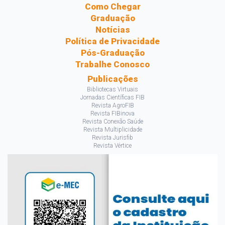
Como Chegar
Graduação
Notícias
Política de Privacidade
Pós-Graduação
Trabalhe Conosco
Publicações
Bibliotecas Virtuais
Jornadas Científicas FIB
Revista AgroFIB
Revista FIBinova
Revista Conexão Saúde
Revista Multiplicidade
Revista Jurisfib
Revista Vértice