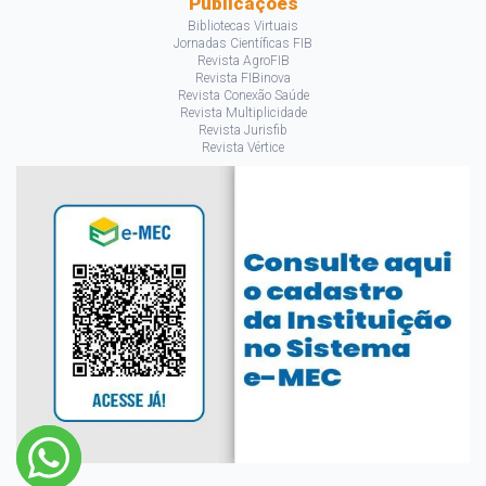
Publicações
Bibliotecas Virtuais
Jornadas Científicas FIB
Revista AgroFIB
Revista FIBinova
Revista Conexão Saúde
Revista Multiplicidade
Revista Jurisfib
Revista Vértice