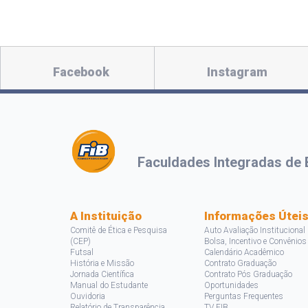
Facebook
Instagram
Faculdades Integradas de 
A Instituição
Informações Útei
Comitê de Ética e Pesquisa
Auto Avaliação Institucional
(CEP)
Bolsa, Incentivo e Convênios
Futsal
Calendário Acadêmico
História e Missão
Contrato Graduação
Jornada Científica
Contrato Pós Graduação
Manual do Estudante
Oportunidades
Ouvidoria
Perguntas Frequentes
Relatório de Transparência
TV FIB