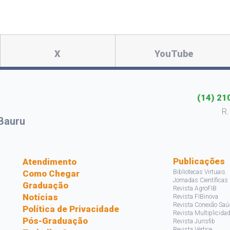
X
YouTube
(14) 21
R.
Bauru
s
Publicações
Atendimento
Como Chegar
Bibliotecas Virtuais
Jornadas Científicas
Graduação
Revista AgroFIB
Notícias
Revista FIBinova
Revista Conexão Saú
Política de Privacidade
Revista Multiplicida
Pós-Graduação
Revista Jurisfib
Revista Vértice