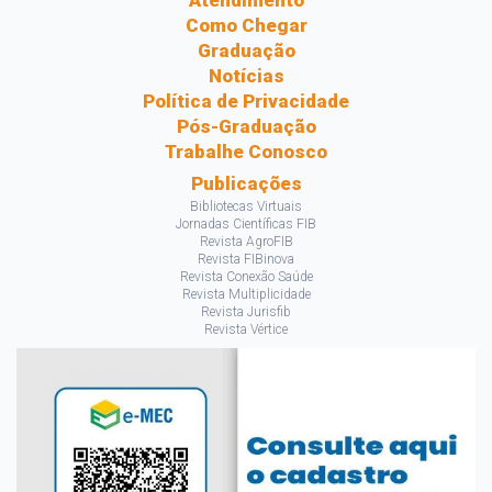
Atendimento
Como Chegar
Graduação
Notícias
Política de Privacidade
Pós-Graduação
Trabalhe Conosco
Publicações
Bibliotecas Virtuais
Jornadas Científicas FIB
Revista AgroFIB
Revista FIBinova
Revista Conexão Saúde
Revista Multiplicidade
Revista Jurisfib
Revista Vértice