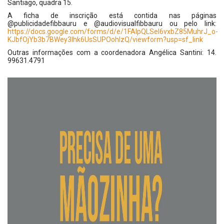
Santiago, quadra 15.
A ficha de inscrição está contida nas páginas
@publicidadefibbauru e @audiovisualfibbauru ou pelo link:
https://docs.google.com/forms/d/e/1FAIpQLSel6vxbZ85MuhrJ_o-
KJbfOjYb3b7BWey3lhk6UsSUPOohIzQ/viewform?usp=sf_link
Outras informações com a coordenadora Angélica Santini: 14.
99631.4791