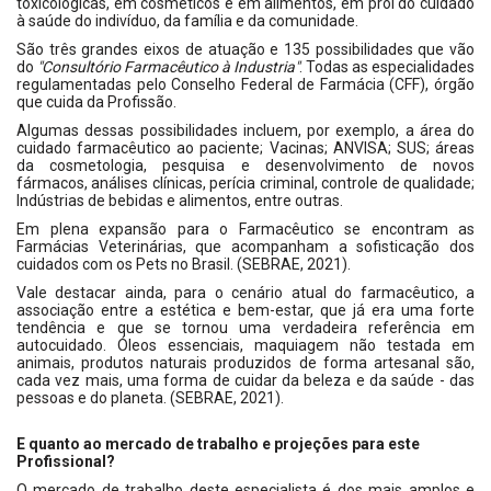
toxicológicas, em cosméticos e em alimentos, em prol do cuidado
à saúde do indivíduo, da família e da comunidade.
São três grandes eixos de atuação e 135 possibilidades que vão
do
"Consultório Farmacêutico à Industria"
. Todas as especialidades
regulamentadas pelo Conselho Federal de Farmácia (CFF), órgão
que cuida da Profissão.
Algumas dessas possibilidades incluem, por exemplo, a área do
cuidado farmacêutico ao paciente; Vacinas; ANVISA; SUS; áreas
da cosmetologia, pesquisa e desenvolvimento de novos
fármacos, análises clínicas, perícia criminal, controle de qualidade;
Indústrias de bebidas e alimentos, entre outras.
Em plena expansão para o Farmacêutico se encontram as
Farmácias Veterinárias, que acompanham a sofisticação dos
cuidados com os Pets no Brasil. (SEBRAE, 2021).
Vale destacar ainda, para o cenário atual do farmacêutico, a
associação entre a estética e bem-estar, que já era uma forte
tendência e que se tornou uma verdadeira referência em
autocuidado. Óleos essenciais, maquiagem não testada em
animais, produtos naturais produzidos de forma artesanal são,
cada vez mais, uma forma de cuidar da beleza e da saúde - das
pessoas e do planeta. (SEBRAE, 2021).
E quanto ao mercado de trabalho e projeções para este
Profissional?
O mercado de trabalho deste especialista é dos mais amplos e