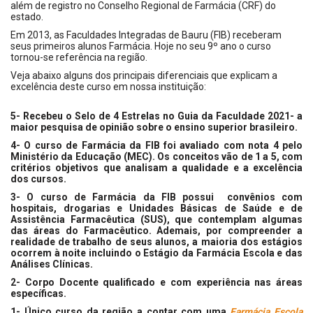
além de registro no Conselho Regional de Farmácia (CRF) do
estado.
Em 2013, as Faculdades Integradas de Bauru (FIB) receberam
seus primeiros alunos Farmácia. Hoje no seu 9º ano o curso
tornou-se referência na região.
Veja abaixo alguns dos principais diferenciais que explicam a
excelência deste curso em nossa instituição:
5- Recebeu o Selo de 4 Estrelas no Guia da Faculdade 2021- a
maior pesquisa de opinião sobre o ensino superior brasileiro.
4- O curso de Farmácia da FIB foi avaliado com nota 4 pelo
Ministério da Educação (MEC). Os conceitos vão de 1 a 5, com
critérios objetivos que analisam a qualidade e a excelência
dos cursos.
3- O curso de Farmácia da FIB possui convênios com
hospitais, drogarias e Unidades Básicas de Saúde e de
Assistência Farmacêutica (SUS), que contemplam algumas
das áreas do Farmacêutico. Ademais, por compreender a
realidade de trabalho de seus alunos, a maioria dos estágios
ocorrem à noite incluindo o Estágio da Farmácia Escola e das
Análises Clínicas.
2- Corpo Docente qualificado e com experiência nas áreas
específicas.
1- Único curso da região a contar com uma
Farmácia Escola