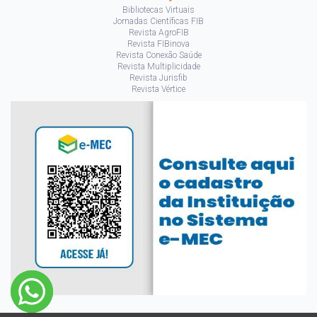
Bibliotecas Virtuais
Jornadas Científicas FIB
Revista AgroFIB
Revista FIBinova
Revista Conexão Saúde
Revista Multiplicidade
Revista Jurisfib
Revista Vértice