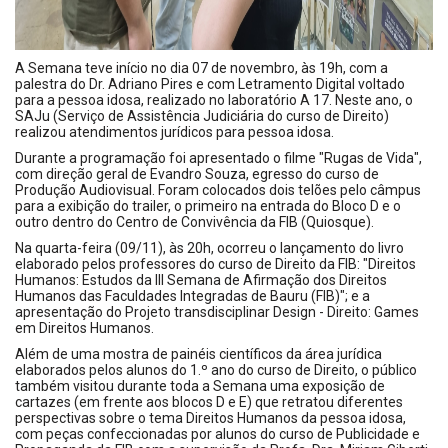
A Semana teve início no dia 07 de novembro, às 19h, com a
palestra do Dr. Adriano Pires e com Letramento Digital voltado
para a pessoa idosa, realizado no laboratório A 17. Neste ano, o
SAJu (Serviço de Assistência Judiciária do curso de Direito)
realizou atendimentos jurídicos para pessoa idosa.
Durante a programação foi apresentado o filme "Rugas de Vida",
com direção geral de Evandro Souza, egresso do curso de
Produção Audiovisual. Foram colocados dois telões pelo câmpus
para a exibição do trailer, o primeiro na entrada do Bloco D e o
outro dentro do Centro de Convivência da FIB (Quiosque).
Na quarta-feira (09/11), às 20h, ocorreu o lançamento do livro
elaborado pelos professores do curso de Direito da FIB: "Direitos
Humanos: Estudos da III Semana de Afirmação dos Direitos
Humanos das Faculdades Integradas de Bauru (FIB)"; e a
apresentação do Projeto transdisciplinar Design - Direito: Games
em Direitos Humanos.
Além de uma mostra de painéis científicos da área jurídica
elaborados pelos alunos do 1.º ano do curso de Direito, o público
também visitou durante toda a Semana uma exposição de
cartazes (em frente aos blocos D e E) que retratou diferentes
perspectivas sobre o tema Direitos Humanos da pessoa idosa,
com peças confeccionadas por alunos do curso de Publicidade e