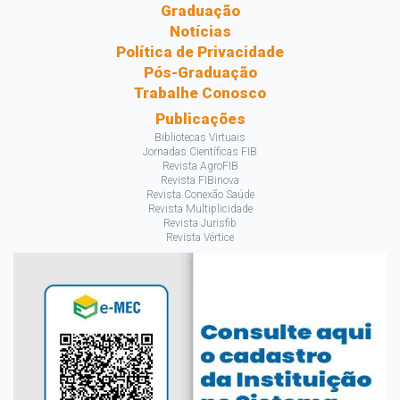
Graduação
Notícias
Política de Privacidade
Pós-Graduação
Trabalhe Conosco
Publicações
Bibliotecas Virtuais
Jornadas Científicas FIB
Revista AgroFIB
Revista FIBinova
Revista Conexão Saúde
Revista Multiplicidade
Revista Jurisfib
Revista Vértice