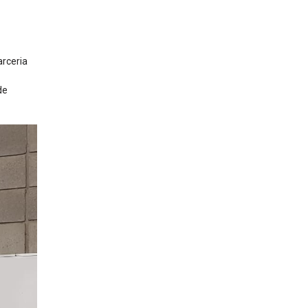
rceria
de