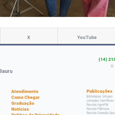
X
YouTube
(14) 21
R.
Bauru
s
Publicações
Atendimento
Como Chegar
Bibliotecas Virtuais
Jornadas Científicas
Graduação
Revista AgroFIB
Notícias
Revista FIBinova
Revista Conexão Saú
Política de Privacidade