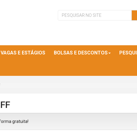
VAGAS E ESTÁGIOS
BOLSAS E DESCONTOS
PESQU
F
CFF
 forma gratuita!