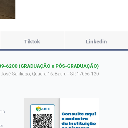
Tiktok
Linkedin
09-6200
(GRADUAÇÃO e PÓS-GRADUAÇÃO)
 José Santiago, Quadra 16, Bauru - SP, 17056-120
 FIB
de