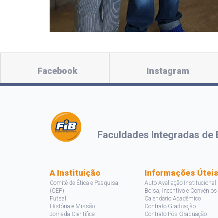
Facebook
Instagram
Faculdades Integradas de 
A Instituição
Informações Útei
Comitê de Ética e Pesquisa
Auto Avaliação Institucional
(CEP)
Bolsa, Incentivo e Convênios
Futsal
Calendário Acadêmico
História e Missão
Contrato Graduação
Jornada Científica
Contrato Pós Graduação