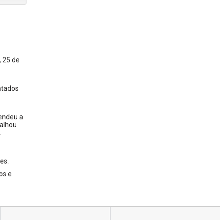
, 25 de
ntados
rendeu a
talhou
.
es.
os e