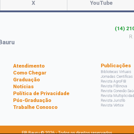
X
YouTube
(14) 21
R.
Bauru
s
Publicações
Atendimento
Como Chegar
Bibliotecas Virtuais
Jornadas Científicas
Graduação
Revista AgroFIB
Notícias
Revista FIBinova
Revista Conexão Saú
Política de Privacidade
Revista Multiplicida
Pós-Graduação
Revista Jurisfib
Revista Vértice
Trabalhe Conosco
FIB Bauru © 2026 - Todos os direitos reservados