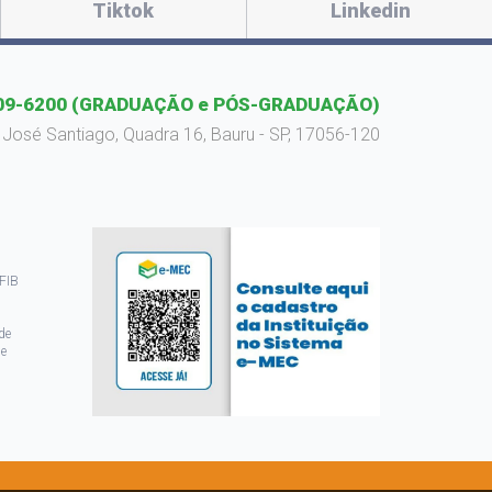
Tiktok
Linkedin
09-6200
(GRADUAÇÃO e PÓS-GRADUAÇÃO)
 José Santiago, Quadra 16, Bauru - SP, 17056-120
 FIB
de
de