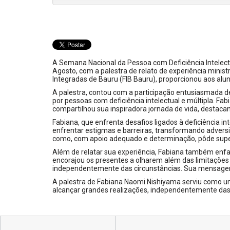
A Semana Nacional da Pessoa com Deficiência Intelect
Agosto, com a palestra de relato de experiência minis
Integradas de Bauru (FIB Bauru), proporcionou aos al
A palestra, contou com a participação entusiasmada 
por pessoas com deficiência intelectual e múltipla. F
compartilhou sua inspiradora jornada de vida, destaca
Fabiana, que enfrenta desafios ligados à deficiência i
enfrentar estigmas e barreiras, transformando adversi
como, com apoio adequado e determinação, pôde supera
Além de relatar sua experiência, Fabiana também enfat
encorajou os presentes a olharem além das limitações 
independentemente das circunstâncias. Sua mensagem 
A palestra de Fabiana Naomi Nishiyama serviu como u
alcançar grandes realizações, independentemente das 