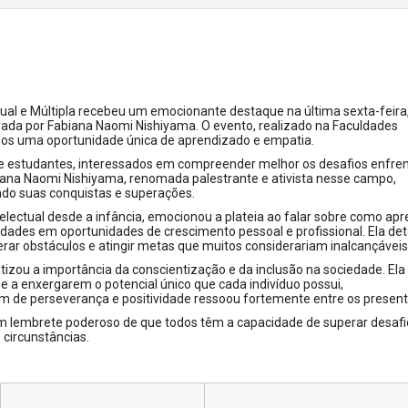
ual e Múltipla recebeu um emocionante destaque na última sexta-feira
trada por Fabiana Naomi Nishiyama. O evento, realizado na Faculdades
unos uma oportunidade única de aprendizado e empatia.
de estudantes, interessados em compreender melhor os desafios enfre
abiana Naomi Nishiyama, renomada palestrante e ativista nesse campo,
ndo suas conquistas e superações.
ntelectual desde a infância, emocionou a plateia ao falar sobre como ap
dades em oportunidades de crescimento pessoal e profissional. Ela de
r obstáculos e atingir metas que muitos considerariam inalcançáveis
izou a importância da conscientização e da inclusão na sociedade. Ela
e a enxergarem o potencial único que cada indivíduo possui,
de perseverança e positividade ressoou fortemente entre os present
m lembrete poderoso de que todos têm a capacidade de superar desafi
circunstâncias.