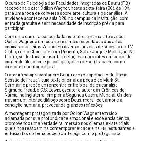
O curso de Psicologia das Faculdades Integradas de Bauru (FIB)
recepciona o ator Odilon Wagner, nesta sexta-feira (06), às 19h,
para uma roda de conversa sobre arte, cultura e psicanálise. A
atividade acontece na sala D20, no campus da instituição, com
entrada gratuita e sem necessidade de inscrição prévia para
participar.
Com uma carreira consolidada no teatro, cinema e televisão,
Odilon Wagner é um dos nomes mais respeitados das artes
cênicas brasileiras. Atuou em diversas novelas de sucesso na TV
Globo, como Chocolate com Pimenta, Salve Jorge e Malhação. No
teatro, se destaca pelas interpretações marcantes em peças de
conteúdo filosófico e psicológico, além de seu trabalho como
diretor e produtor cultural.
O ator irá se apresentar em Bauru com o espetáculo “A Última
Sessão de Freud”, cujo texto original da peça é de Mark St.
Germain e propõe um encontro entre o pai da psicanálise,
Sigmund Freud, e C.S. Lewis, escritor e autor das Crônicas de
Nárnia, na Inglaterra, em plena Segunda Guerra Mundial. Os dois
travam um intenso diálogo sobre Deus, moral, dor, amor e a
condição humana, provocando grandes reflexões.
A montagem protagonizada por Odilon Wagner tem sido
aclamada por sua profundidade emocional e excelência cênica,
promovendo uma verdadeira imersão nos dilemas existenciais
que ainda ressoam na contemporaneidade e na FIB, estudantes e
entusiastas do tema poderão interagir com o protagonista.