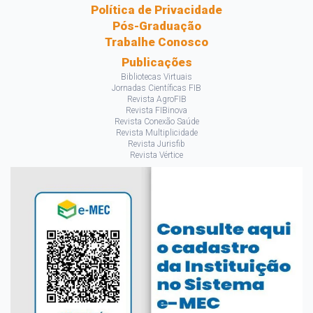
Política de Privacidade
Pós-Graduação
Trabalhe Conosco
Publicações
Bibliotecas Virtuais
Jornadas Científicas FIB
Revista AgroFIB
Revista FIBinova
Revista Conexão Saúde
Revista Multiplicidade
Revista Jurisfib
Revista Vértice