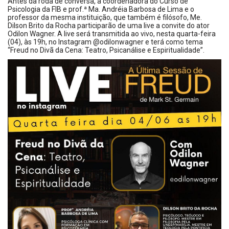
Antes da roda de conversa, a coordenadora do Curso de
Psicologia da FIB e prof.ª Ma. Andréia Barbosa de Lima e o
professor da mesma instituição, que também é filósofo, Me.
Dilson Brito da Rocha participarão de uma live a convite do ator
Odilon Wagner. A live será transmitida ao vivo, nesta quarta-feira
(04), às 19h, no Instagram @odilonwagner e terá como tema
“Freud no Divã da Cena: Teatro, Psicanálise e Espiritualidade”.