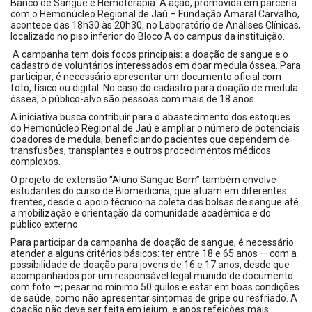
Banco de Sangue e Hemoterapia. A ação, promovida em parceria
com o Hemonúcleo Regional de Jaú – Fundação Amaral Carvalho,
acontece das 18h30 às 20h30, no Laboratório de Análises Clínicas,
localizado no piso inferior do Bloco A do campus da instituição.
A campanha tem dois focos principais: a doação de sangue e o
cadastro de voluntários interessados em doar medula óssea. Para
participar, é necessário apresentar um documento oficial com
foto, físico ou digital. No caso do cadastro para doação de medula
óssea, o público-alvo são pessoas com mais de 18 anos.
A iniciativa busca contribuir para o abastecimento dos estoques
do Hemonúcleo Regional de Jaú e ampliar o número de potenciais
doadores de medula, beneficiando pacientes que dependem de
transfusões, transplantes e outros procedimentos médicos
complexos.
O projeto de extensão “Aluno Sangue Bom” também envolve
estudantes do curso de Biomedicina, que atuam em diferentes
frentes, desde o apoio técnico na coleta das bolsas de sangue até
a mobilização e orientação da comunidade acadêmica e do
público externo.
Para participar da campanha de doação de sangue, é necessário
atender a alguns critérios básicos: ter entre 18 e 65 anos — com a
possibilidade de doação para jovens de 16 e 17 anos, desde que
acompanhados por um responsável legal munido de documento
com foto —; pesar no mínimo 50 quilos e estar em boas condições
de saúde, como não apresentar sintomas de gripe ou resfriado. A
doação não deve ser feita em jejum, e após refeições mais