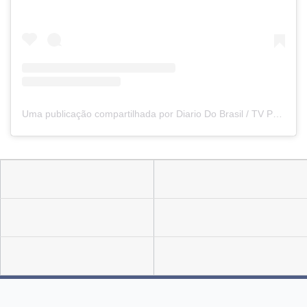
Uma publicação compartilhada por Diario Do Brasil / TV PREVE (@diariodobrasiltvpreve)