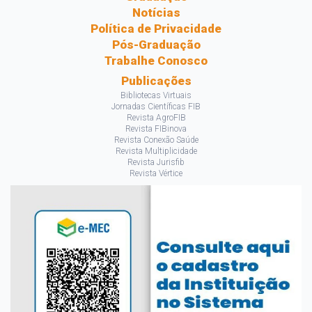
Notícias
Política de Privacidade
Pós-Graduação
Trabalhe Conosco
Publicações
Bibliotecas Virtuais
Jornadas Científicas FIB
Revista AgroFIB
Revista FIBinova
Revista Conexão Saúde
Revista Multiplicidade
Revista Jurisfib
Revista Vértice