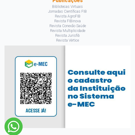
Publicações
Bibliotecas Virtuais
Jornadas Científicas FIB
Revista AgroFIB
Revista FIBinova
Revista Conexão Saúde
Revista Multiplicidade
Revista Jurisfib
Revista Vértice