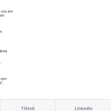
 rico em
 um
ou
área.
o
do em
s”,
Tiktok
Linkedin