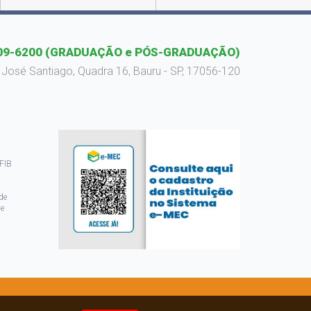
09-6200
(GRADUAÇÃO e PÓS-GRADUAÇÃO)
 José Santiago, Quadra 16, Bauru - SP, 17056-120
 FIB
de
de