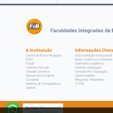
Faculdades Integradas de 
A Instituição
Informações Útei
Comitê de Ética e Pesquisa
Auto Avaliação Institucional
(CEP)
Bolsa, Incentivo e Convênios
Futsal
Calendário Acadêmico
História e Missão
Contrato Graduação
Jornada Científica
Contrato Pós Graduação
Manual do Estudante
Oportunidades
Ouvidoria
Perguntas Frequentes
Relatório de Transparência
TV FIB
Salarial
Dúvidas, fale conosco!
Converse conosco