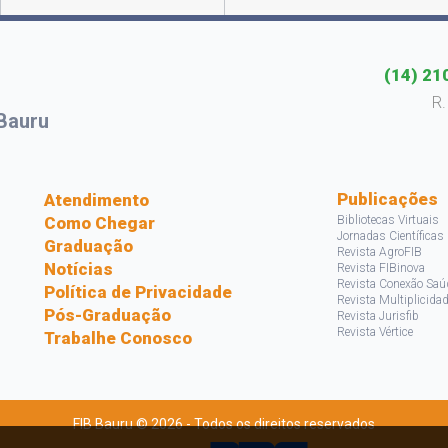
(14) 21
R.
Bauru
s
Publicações
Atendimento
Como Chegar
Bibliotecas Virtuais
Jornadas Científicas
Graduação
Revista AgroFIB
Notícias
Revista FIBinova
Revista Conexão Saú
Política de Privacidade
Revista Multiplicida
Pós-Graduação
Revista Jurisfib
Revista Vértice
Trabalhe Conosco
FIB Bauru © 2026 - Todos os direitos reservados