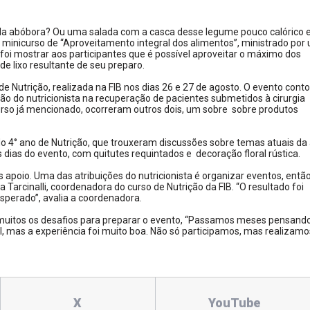
a abóbora? Ou uma salada com a casca desse legume pouco calórico e
 minicurso de “Aproveitamento integral dos alimentos”, ministrado por
o foi mostrar aos participantes que é possível aproveitar o máximo dos
de lixo resultante de seu preparo.
 Nutrição, realizada na FIB nos dias 26 e 27 de agosto. O evento cont
o do nutricionista na recuperação de pacientes submetidos à cirurgia
curso já mencionado, ocorreram outros dois, um sobre sobre produtos
o 4° ano de Nutrição, que trouxeram discussões sobre temas atuais da 
dias do evento, com quitutes requintados e decoração floral rústica.
 apoio. Uma das atribuições do nutricionista é organizar eventos, entã
arcinalli, coordenadora do curso de Nutrição da FIB. “O resultado foi
sperado”, avalia a coordenadora.
 muitos os desafios para preparar o evento, “Passamos meses pensan
l, mas a experiência foi muito boa. Não só participamos, mas realizamo
X
YouTube