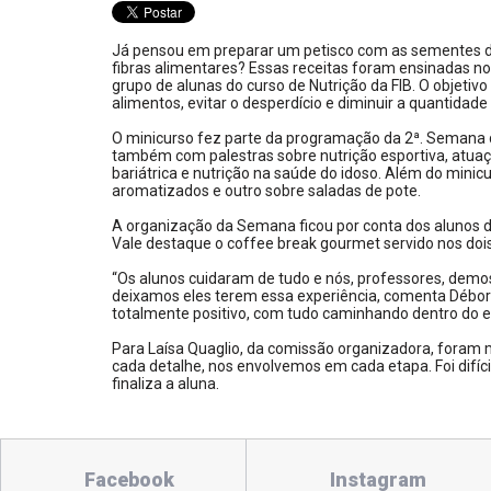
Já pensou em preparar um petisco com as sementes d
fibras alimentares? Essas receitas foram ensinadas no
grupo de alunas do curso de Nutrição da FIB. O objetiv
alimentos, evitar o desperdício e diminuir a quantidade 
O minicurso fez parte da programação da 2ª. Semana de
também com palestras sobre nutrição esportiva, atuaçã
bariátrica e nutrição na saúde do idoso. Além do mini
aromatizados e outro sobre saladas de pote.
A organização da Semana ficou por conta dos alunos d
Vale destaque o coffee break gourmet servido nos dois 
“Os alunos cuidaram de tudo e nós, professores, demos
deixamos eles terem essa experiência, comenta Débora T
totalmente positivo, com tudo caminhando dentro do e
Para Laísa Quaglio, da comissão organizadora, foram
cada detalhe, nos envolvemos em cada etapa. Foi difíci
finaliza a aluna.
Facebook
Instagram