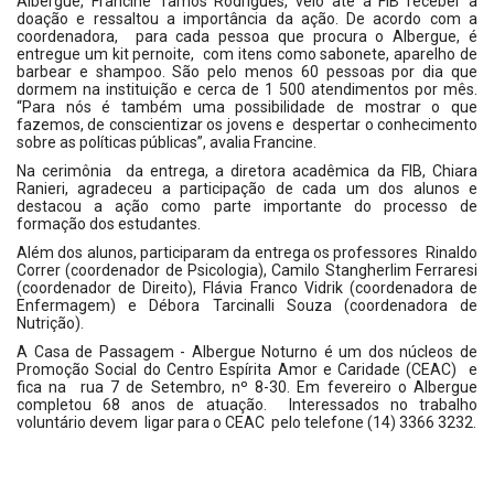
Albergue, Francine Tamos Rodrigues, veio até a FIB receber a
doação e ressaltou a importância da ação. De acordo com a
coordenadora, para cada pessoa que procura o Albergue, é
entregue um kit pernoite, com itens como sabonete, aparelho de
barbear e shampoo. São pelo menos 60 pessoas por dia que
dormem na instituição e cerca de 1 500 atendimentos por mês.
“Para nós é também uma possibilidade de mostrar o que
fazemos, de conscientizar os jovens e despertar o conhecimento
sobre as políticas públicas”, avalia Francine.
Na cerimônia da entrega, a diretora acadêmica da FIB, Chiara
Ranieri, agradeceu a participação de cada um dos alunos e
destacou a ação como parte importante do processo de
formação dos estudantes.
Além dos alunos, participaram da entrega os professores Rinaldo
Correr (coordenador de Psicologia), Camilo Stangherlim Ferraresi
(coordenador de Direito), Flávia Franco Vidrik (coordenadora de
Enfermagem) e Débora Tarcinalli Souza (coordenadora de
Nutrição).
A Casa de Passagem - Albergue Noturno é um dos núcleos de
Promoção Social do Centro Espírita Amor e Caridade (CEAC) e
fica na rua 7 de Setembro, nº 8-30. Em fevereiro o Albergue
completou 68 anos de atuação. Interessados no trabalho
voluntário devem ligar para o CEAC pelo telefone (14) 3366 3232.