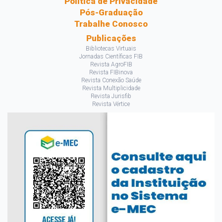
Política de Privacidade
Pós-Graduação
Trabalhe Conosco
Publicações
Bibliotecas Virtuais
Jornadas Científicas FIB
Revista AgroFIB
Revista FIBinova
Revista Conexão Saúde
Revista Multiplicidade
Revista Jurisfib
Revista Vértice