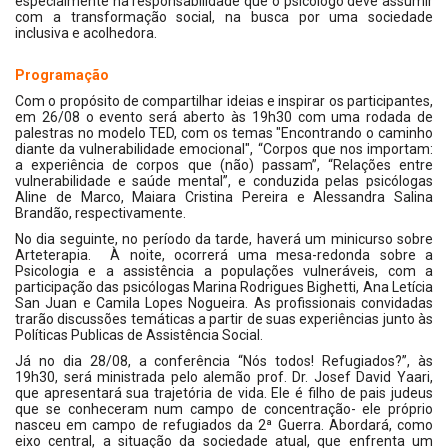
especialmente na responsabilidade que o psicólogo deve assumir
com a transformação social, na busca por uma sociedade
inclusiva e acolhedora.
Programação
Com o propósito de compartilhar ideias e inspirar os participantes,
em 26/08 o evento será aberto às 19h30 com uma rodada de
palestras no modelo TED, com os temas "Encontrando o caminho
diante da vulnerabilidade emocional", “Corpos que nos importam:
a experiência de corpos que (não) passam”, “Relações entre
vulnerabilidade e saúde mental”, e conduzida pelas psicólogas
Aline de Marco, Maiara Cristina Pereira e Alessandra Salina
Brandão, respectivamente.
No dia seguinte, no período da tarde, haverá um minicurso sobre
Arteterapia. À noite, ocorrerá uma mesa-redonda sobre a
Psicologia e a assistência a populações vulneráveis, com a
participação das psicólogas Marina Rodrigues Bighetti, Ana Letícia
San Juan e Camila Lopes Nogueira. As profissionais convidadas
trarão discussões temáticas a partir de suas experiências junto às
Políticas Publicas de Assistência Social.
Já no dia 28/08, a conferência “Nós todos! Refugiados?”, às
19h30, será ministrada pelo alemão prof. Dr. Josef David Yaari,
que apresentará sua trajetória de vida. Ele é filho de pais judeus
que se conheceram num campo de concentração- ele próprio
nasceu em campo de refugiados da 2ª Guerra. Abordará, como
eixo central, a situação da sociedade atual, que enfrenta um