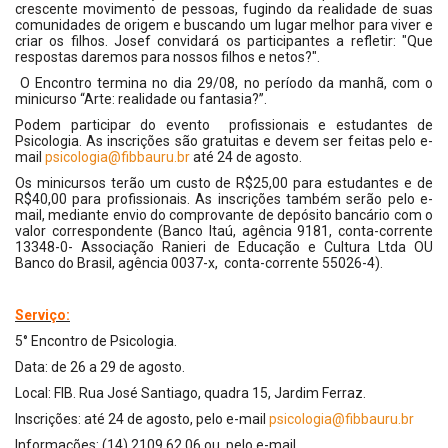
crescente movimento de pessoas, fugindo da realidade de suas
comunidades de origem e buscando um lugar melhor para viver e
criar os filhos. Josef convidará os participantes a refletir: "Que
respostas daremos para nossos filhos e netos?".
O Encontro termina no dia 29/08, no período da manhã, com o
minicurso “Arte: realidade ou fantasia?”.
Podem participar do evento profissionais e estudantes de
Psicologia. As inscrições são gratuitas e devem ser feitas pelo e-
mail
psicologia@fibbauru.br
até 24 de agosto.
Os minicursos terão um custo de R$25,00 para estudantes e de
R$40,00 para profissionais. As inscrições também serão pelo e-
mail, mediante envio do comprovante de depósito bancário com o
valor correspondente
(Banco Itaú, agência 9181, conta-corrente
13348-0- Associação Ranieri de Educação e Cultura Ltda OU
Banco do Brasil, agência 0037-x, conta-corrente 55026-4).
Serviço:
5° Encontro de Psicologia.
Data: de 26 a 29 de agosto.
Local: FIB. Rua José Santiago, quadra 15, Jardim Ferraz.
Inscrições: até 24 de agosto, pelo e-mail
psicologia@fibbauru.br
Informações: (14) 2109 62 06 ou pelo e-mail