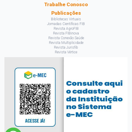
Trabalhe Conosco
Publicações
Bibliotecas Virtuais
Jornadas Científicas FIB
Revista AgroFIB
Revista FIBinova
Revista Conexão Saúde
Revista Multiplicidade
Revista Jurisfib
Revista Vértice