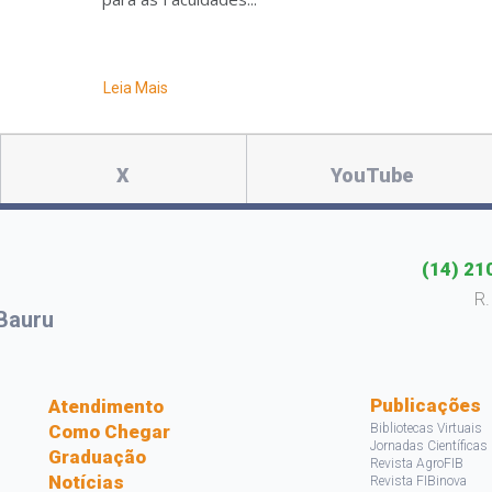
Leia Mais
X
YouTube
(14) 21
R.
Bauru
s
Publicações
Atendimento
Como Chegar
Bibliotecas Virtuais
Jornadas Científicas
Graduação
Revista AgroFIB
Notícias
Revista FIBinova