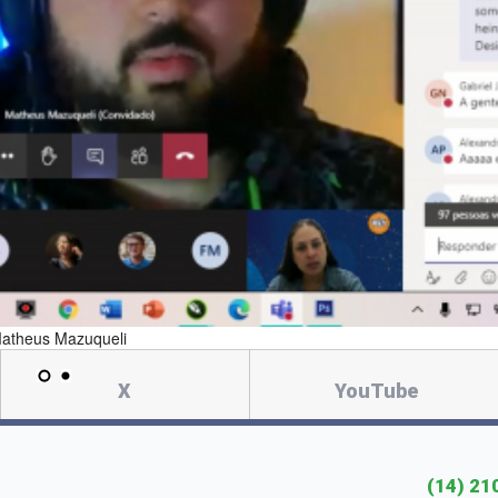
Matheus Mazuqueli
X
YouTube
(14) 21