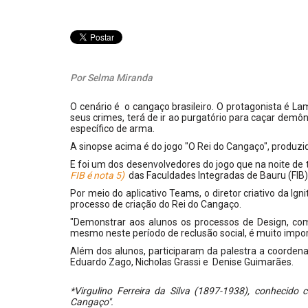
Por Selma Miranda
O cenário é o cangaço brasileiro. O protagonista é L
seus crimes, terá de ir ao purgatório para caçar demôni
específico de arma.
A sinopse acima é do jogo "O Rei do Cangaço", produzido
E foi um dos desenvolvedores do jogo que na noite de
FIB é nota 5)
das Faculdades Integradas de Bauru (FIB)
Por meio do aplicativo Teams, o diretor criativo da I
processo de criação do Rei do Cangaço.
"Demonstrar aos alunos os processos de Design, com 
mesmo neste período de reclusão social, é muito impo
Além dos alunos, participaram da palestra a coorden
Eduardo Zago, Nicholas Grassi e Denise Guimarães.
*Virgulino Ferreira da Silva (1897-1938), conhecido
Cangaço".