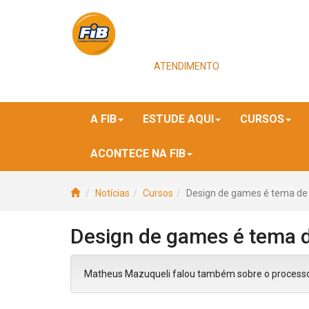
ATENDIMENTO
A FIB
ESTUDE AQUI
CURSOS
ACONTECE NA FIB
Notícias
Cursos
Design de games é tema de 
Design de games é tema de
Matheus Mazuqueli falou também sobre o processo 