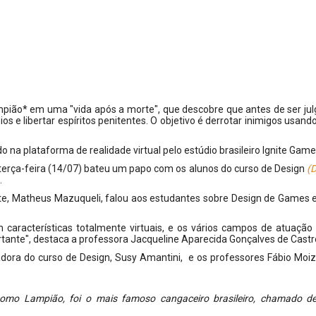
ampião* em uma "vida após a morte", que descobre que antes de ser ju
os e libertar espíritos penitentes. O objetivo é derrotar inimigos usand
 na plataforma de realidade virtual pelo estúdio brasileiro Ignite Game
 terça-feira (14/07) bateu um papo com os alunos do curso de Design
(
.
gnite, Matheus Mazuqueli, falou aos estudantes sobre Design de Games 
características totalmente virtuais, e os vários campos de atuação 
rtante", destaca a professora Jacqueline Aparecida Gonçalves de Castr
adora do curso de Design, Susy Amantini, e os professores Fábio Moi
 como Lampião, foi o mais famoso cangaceiro brasileiro, chamado de