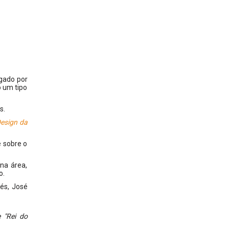
lgado por
o um tipo
s.
Design da
e sobre o
na área,
o.
zés, José
 "Rei do