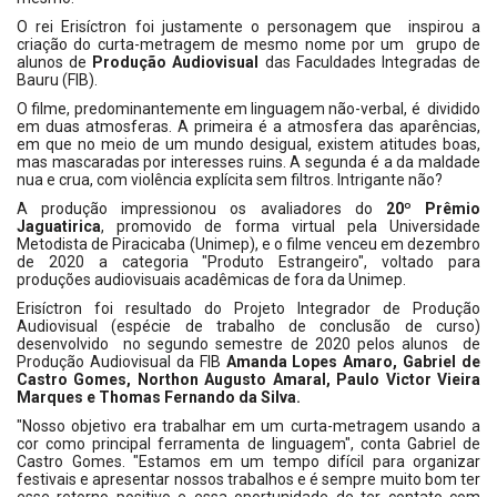
O rei Erisíctron foi justamente o personagem que inspirou a
criação do curta-metragem de mesmo nome por um grupo de
alunos de
Produção Audiovisual
das Faculdades Integradas de
Bauru (FIB).
O filme, predominantemente em linguagem não-verbal, é dividido
em duas atmosferas. A primeira é a atmosfera das aparências,
em que no meio de um mundo desigual, existem atitudes boas,
mas mascaradas por interesses ruins. A segunda é a da maldade
nua e crua, com violência explícita sem filtros. Intrigante não?
A produção impressionou os avaliadores do
20º Prêmio
Jaguatirica
, promovido de forma virtual pela Universidade
Metodista de Piracicaba (Unimep), e o filme venceu em dezembro
de 2020 a categoria "Produto Estrangeiro", voltado para
produções audiovisuais acadêmicas de fora da Unimep.
Erisíctron foi resultado do Projeto Integrador de Produção
Audiovisual (espécie de trabalho de conclusão de curso)
desenvolvido no segundo semestre de 2020 pelos alunos de
Produção Audiovisual da FIB
Amanda Lopes Amaro, Gabriel de
Castro Gomes, Northon Augusto Amaral, Paulo Victor Vieira
Marques e Thomas Fernando da Silva.
"Nosso objetivo era trabalhar em um curta-metragem usando a
cor como principal ferramenta de linguagem", conta Gabriel de
Castro Gomes. "Estamos em um tempo difícil para organizar
festivais e apresentar nossos trabalhos e é sempre muito bom ter