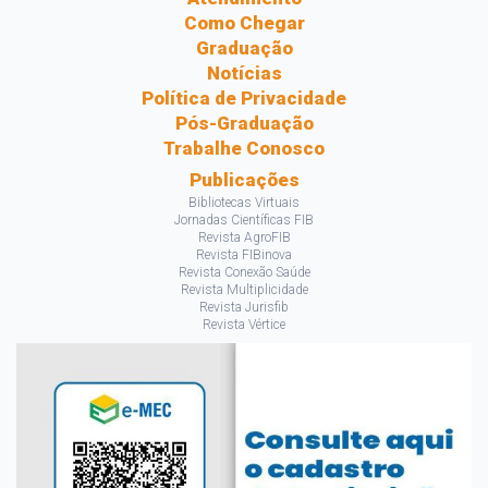
Como Chegar
Graduação
Notícias
Política de Privacidade
Pós-Graduação
Trabalhe Conosco
Publicações
Bibliotecas Virtuais
Jornadas Científicas FIB
Revista AgroFIB
Revista FIBinova
Revista Conexão Saúde
Revista Multiplicidade
Revista Jurisfib
Revista Vértice