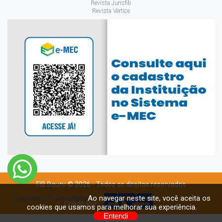
Revista Jurisfib
Revista Vértice
FIB Bauru © 2026 - Todos os direitos reservados
Ao navegar neste site, você aceita os
Cookies e Privacidade
Criado Por:
cookies que usamos para melhorar sua experiência.
Entendi