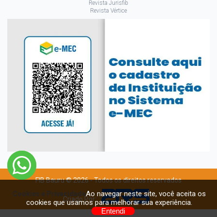
Revista Jurisfib
Revista Vértice
FIB Bauru © 2026 - Todos os direitos reservados
Ao navegar neste site, você aceita os
Cookies e Privacidade
Criado Por:
cookies que usamos para melhorar sua experiência.
Entendi