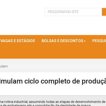
VAGAS E ESTÁGIOS
BOLSAS E DESCONTOS
PESQU
mulam
imulam ciclo completo de produç
a rotina industrial, assumindo todas as etapas de desenvolvimento d
ia de embalagens até a consolidação da identidade de marca