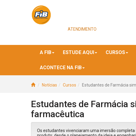
ATENDIMENTO
A FIB
ESTUDE AQUI
CURSOS
ACONTECE NA FIB
Notícias
Cursos
Estudantes de Farmácia si
Estudantes de Farmácia s
farmacêutica
Os estudantes vivenciaram uma imersão completa n
produto: desde o planejamento da ideia e engenhar