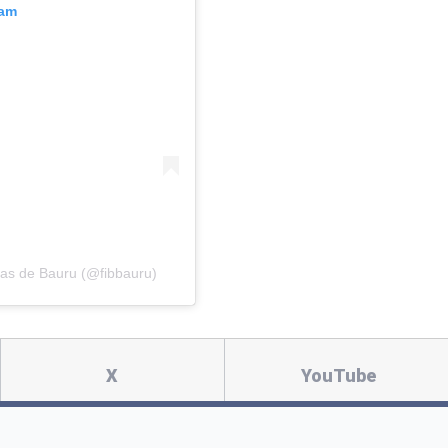
ram
das de Bauru (@fibbauru)
X
YouTube