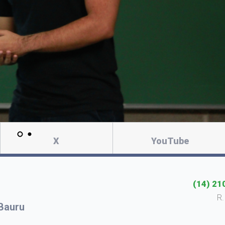
X
YouTube
(14) 21
R.
Bauru