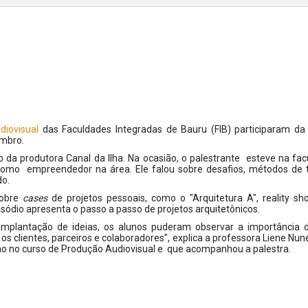
diovisual
das Faculdades Integradas de Bauru (FIB) participaram da 
embro.
io da produtora Canal da Ilha. Na ocasião, o palestrante esteve na fa
 como empreendedor na área. Ele falou sobre desafios, métodos de t
do.
sobre
cases
de projetos pessoais, como o "Arquitetura A", reality 
isódio apresenta
o passo a passo de projetos arquitetônicos.
implantação de ideias, os alunos puderam observar a importância 
 clientes, parceiros e colaboradores", explica a professora Liene Nun
mo no curso de Produção Audiovisual e que acompanhou a palestra.