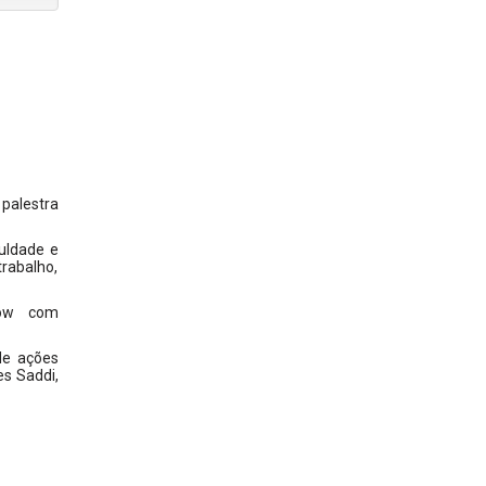
palestra
culdade e
rabalho,
show com
de ações
es Saddi,