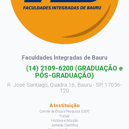
Faculdades Integradas de Bauru
(14) 2109-6200
(GRADUAÇÃO e
PÓS-GRADUAÇÃO)
R. José Santiago, Quadra 16, Bauru - SP, 17056-
120
A Instituição
Comitê de Ética e Pesquisa (CEP)
Futsal
História e Missão
Jornada Científica