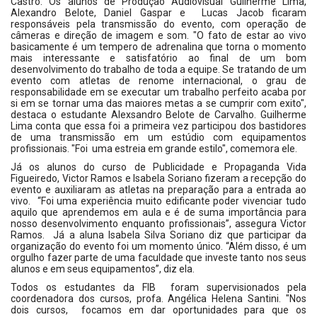
Castro. Os alunos de Produção Audiovisual Guilherme Lima,
Alexandro Belote, Daniel Gaspar e Lucas Jacob ficaram
responsáveis pela transmissão do evento, com operação de
câmeras e direção de imagem e som. "O fato de estar ao vivo
basicamente é um tempero de adrenalina que torna o momento
mais interessante e satisfatório ao final de um bom
desenvolvimento do trabalho de toda a equipe. Se tratando de um
evento com atletas de renome internacional, o grau de
responsabilidade em se executar um trabalho perfeito acaba por
si em se tornar uma das maiores metas a se cumprir com exito",
destaca o estudante Alexsandro Belote de Carvalho. Guilherme
Lima conta que essa foi a primeira vez participou dos bastidores
de uma transmissão em um estúdio com equipamentos
profissionais. "Foi uma estreia em grande estilo", comemora ele.
Já os alunos do curso de Publicidade e Propaganda Vida
Figueiredo, Victor Ramos e Isabela Soriano fizeram a recepção do
evento e auxiliaram as atletas na preparação para a entrada ao
vivo. “Foi uma experiência muito edificante poder vivenciar tudo
aquilo que aprendemos em aula e é de suma importância para
nosso desenvolvimento enquanto profissionais”, assegura Victor
Ramos. Já a aluna Isabela Silva Soriano diz que participar da
organização do evento foi um momento único. “Além disso, é um
orgulho fazer parte de uma faculdade que investe tanto nos seus
alunos e em seus equipamentos”, diz ela.
Todos os estudantes da FIB foram supervisionados pela
coordenadora dos cursos, profa. Angélica Helena Santini. "Nos
dois cursos, focamos em dar oportunidades para que os