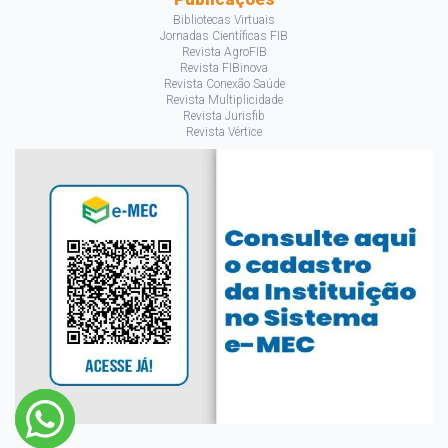
Bibliotecas Virtuais
Jornadas Científicas FIB
Revista AgroFIB
Revista FIBinova
Revista Conexão Saúde
Revista Multiplicidade
Revista Jurisfib
Revista Vértice