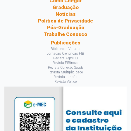
Como Chegar
Graduação
Notícias
Política de Privacidade
Pós-Graduação
Trabalhe Conosco
Publicações
Bibliotecas Virtuais
Jornadas Científicas FIB
Revista AgroFIB
Revista FIBinova
Revista Conexão Saúde
Revista Multiplicidade
Revista Jurisfib
Revista Vértice