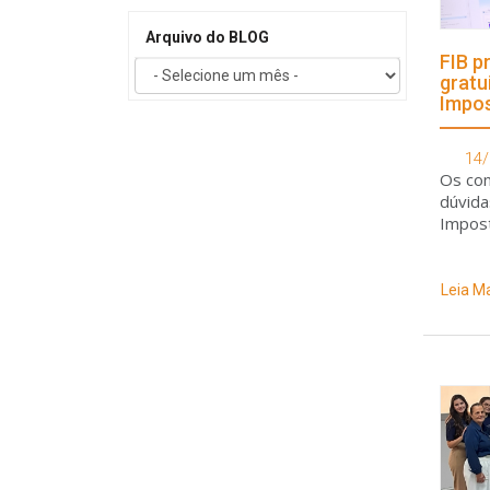
Arquivo do BLOG
FIB p
gratu
Impos
14/
Os con
dúvida
Impost
Leia M