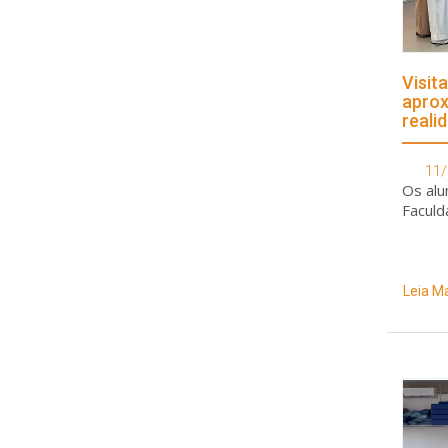
Visit
aprox
reali
farma
11/
Os alu
Faculd
Leia M