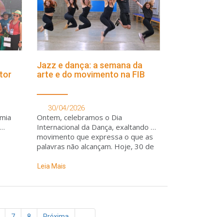
Jazz e dança: a semana da
tor
arte e do movimento na FIB
30/04/2026
omia
Ontem, celebramos o Dia
Internacional da Dança, exaltando o
movimento que expressa o que as
palavras não alcançam. Hoje, 30 de
abril, o compasso muda para
celebrar o Dia Internacional do Jazz
Leia Mais
7
8
Próxima