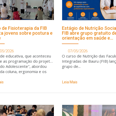
 de Fisioterapia da FIB
Estágio de Nutrição Socia
ta jovens sobre postura e
FIB abre grupo gratuito d
e
orientação em saúde e
emagrecimento
05/2026
07/05/2026
ade educativa, que aconteceu
O curso de Nutrição das Facu
e as programação do projeto
Integradas de Bauru (FIB) lan
 do Adolescente", abordou
grupo de...
da coluna, ergonomia e os
os do uso excessivo do
r no bem-estar dos jovens
ais
Leia Mais