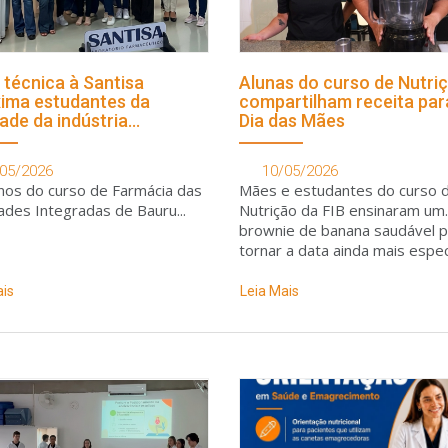
a técnica à Santisa
Alunas do curso de Nutri
ima estudantes da
compartilham receita par
dade da indústria
Dia das Mães
cêutica
05/2026
10/05/2026
nos do curso de Farmácia das
Mães e estudantes do curso 
ades Integradas de Bauru...
Nutrição da FIB ensinaram um
brownie de banana saudável p
tornar a data ainda mais espec
ais
Leia Mais