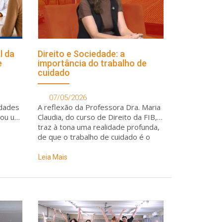
l da
Direito e Sociedade: a
e
importância do trabalho de
cuidado
07/05/2026
ldades
A reflexão da Professora Dra. Maria
çou um
Claudia, do curso de Direito da FIB,
traz à tona uma realidade profunda,
de que o trabalho de cuidado é o
alicerce da nossa sociedade e da
nossa economia
Leia Mais