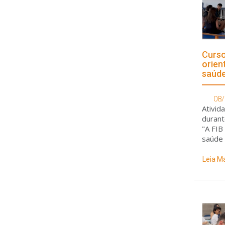
Curso
orien
saúd
08/
Ativid
durant
"A FIB
saúde 
impact
celula
Leia M