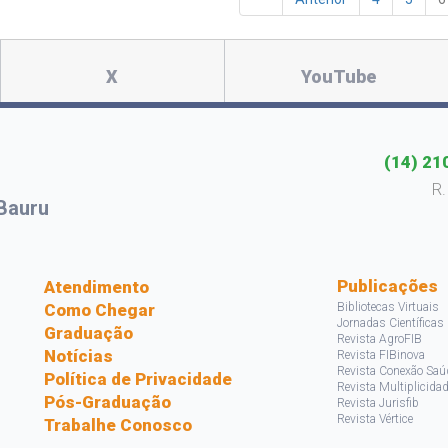
X
YouTube
(14) 21
R.
Bauru
s
Publicações
Atendimento
Como Chegar
Bibliotecas Virtuais
Jornadas Científicas
Graduação
Revista AgroFIB
Notícias
Revista FIBinova
Revista Conexão Saú
Política de Privacidade
Revista Multiplicida
Pós-Graduação
Revista Jurisfib
Revista Vértice
Trabalhe Conosco