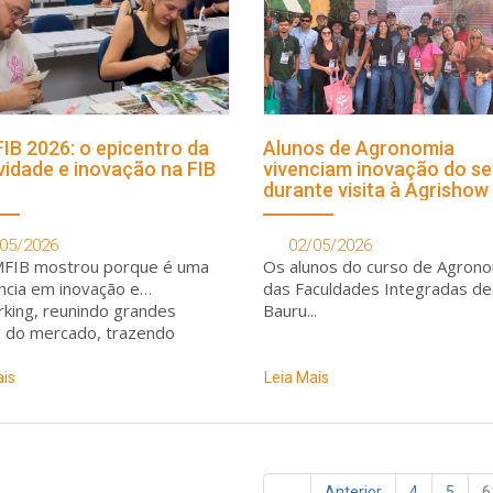
B 2026: o epicentro da
Alunos de Agronomia
ividade e inovação na FIB
vivenciam inovação do se
durante visita à Agrishow
05/2026
02/05/2026
FIB mostrou porque é uma
Os alunos do curso de Agron
ncia em inovação e
das Faculdades Integradas de
king, reunindo grandes
Bauru...
 do mercado, trazendo
do de alto nível e uma troca
eriências
ais
Leia Mais
ems
Anterior
4
5
6