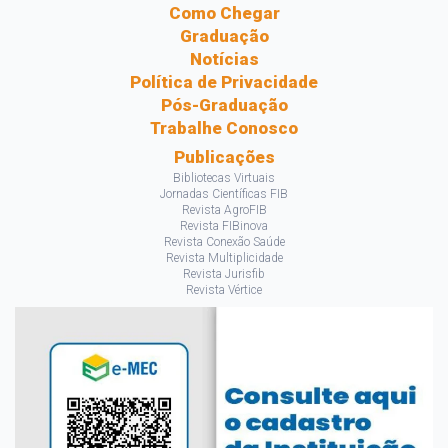
Como Chegar
Graduação
Notícias
Política de Privacidade
Pós-Graduação
Trabalhe Conosco
Publicações
Bibliotecas Virtuais
Jornadas Científicas FIB
Revista AgroFIB
Revista FIBinova
Revista Conexão Saúde
Revista Multiplicidade
Revista Jurisfib
Revista Vértice