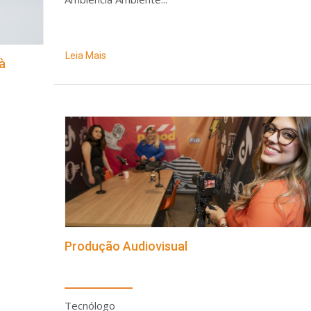
Leia Mais
à
Produção Audiovisual
Tecnólogo