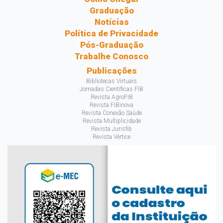
Graduação
Notícias
Política de Privacidade
Pós-Graduação
Trabalhe Conosco
Publicações
Bibliotecas Virtuais
Jornadas Científicas FIB
Revista AgroFIB
Revista FIBinova
Revista Conexão Saúde
Revista Multiplicidade
Revista Jurisfib
Revista Vértice